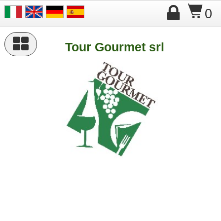

$
0

Tour Gourmet srl