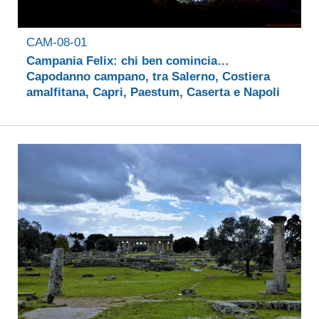
CAM-08-01
Campania Felix: chi ben comincia…
Capodanno campano, tra Salerno, Costiera
amalfitana, Capri, Paestum, Caserta e Napoli