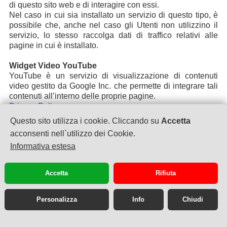
di questo sito web e di interagire con essi.
Nel caso in cui sia installato un servizio di questo tipo, è
possibile che, anche nel caso gli Utenti non utilizzino il
servizio, lo stesso raccolga dati di traffico relativi alle
pagine in cui è installato.
Widget Video YouTube
YouTube è un servizio di visualizzazione di contenuti
video gestito da Google Inc. che permette di integrare tali
contenuti all’interno delle proprie pagine.
Privacy Policy
Questo sito utilizza i cookie. Cliccando su
Accetta
Video Vimeo
acconsenti nell`utilizzo dei Cookie.
Vimeo è un servizio di visualizzazione di contenuti video
Informativa estesa
gestito da Vimeo, LLC che permette di integrare tali
contenuti all’interno delle proprie pagine.
Privacy Policy
Accetta
Rifiuta
Widget Google Maps
Google Maps è un servizio di visualizzazione di mappe
Personalizza
Info
Chiudi
gestito da Google Inc. che permette di integrare tali
contenuti all’interno delle proprie pagine.