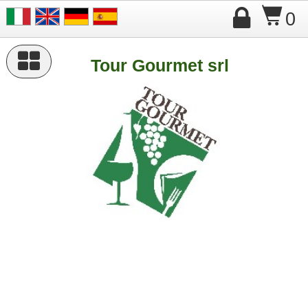

$
0

Tour Gourmet srl