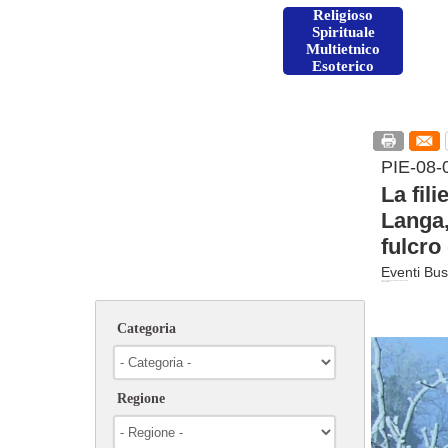
Religioso
Spirituale
Multietnico
Esoterico
PIE-08-
La fil
Langa,
fulcro
Eventi Bus
Enogastronomia Folclore Sagre Giochi storici
Storico Culturale
Categoria
Regione