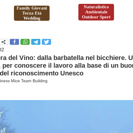
Naturalistico
Family Giovani
Ambientale
Terza Età
Outdoor Sport
Wedding
02
iera del Vino: dalla barbatella nel bicchiere.
 per conoscere il lavoro alla base di un buon
 del riconoscimento Unesco
iness Mice Team Building