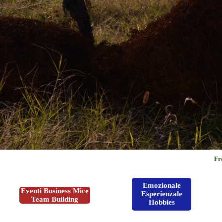
From Italy ar
Emozionale
Eventi Business Mice
Esperienzale
Team Building
Hobbies