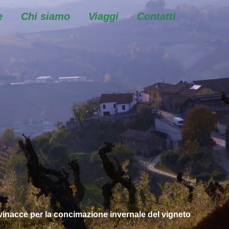
e
Chi siamo
Viaggi
Contatti
vinacce per la concimazione invernale del vigneto