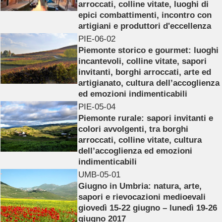
arroccati, colline vitate, luoghi di
epici combattimenti, incontro con
artigiani e produttori d'eccellenza
PIE-06-02
Piemonte storico e gourmet: luoghi
incantevoli, colline vitate, sapori
invitanti, borghi arroccati, arte ed
artigianato, cultura dell’accoglienza
ed emozioni indimenticabili
PIE-05-04
Piemonte rurale: sapori invitanti e
colori avvolgenti, tra borghi
arroccati, colline vitate, cultura
dell’accoglienza ed emozioni
indimenticabili
UMB-05-01
Giugno in Umbria: natura, arte,
sapori e rievocazioni medioevali
giovedì 15-22 giugno – lunedì 19-26
giugno 2017