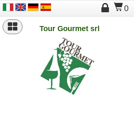

$
0

Tour Gourmet srl