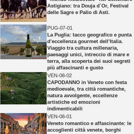
Astigiano: tra Douja d´Or, Festival
delle Sagre e Palio di Asti.
PUG-07-01
La Puglia: tacco geografico e punta
d’eccellenza gourmet dell’Italia.
Viaggio tra cultura millenaria,
paesaggi unici, intreccio di mare e
terra, alla scoperta dei suoi segreti
più affascinanti e gusto
VEN-08-02
CAPODANNO in Veneto con festa
medioevale, tra città romantiche,
natura avvolgente, eccellenze
artistiche ed emozioni
indimenticabili
VEN-08-01
Veneto romantico e affascinante: le
accoglienti città venete, borghi