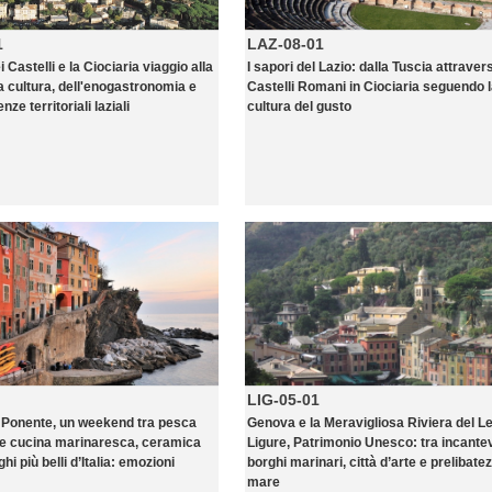
1
LAZ-08-01
Castelli e la Ciociaria viaggio alla
I sapori del Lazio: dalla Tuscia attravers
la cultura, dell'enogastronomia e
Castelli Romani in Ciociaria seguendo 
nze territoriali laziali
cultura del gusto
LIG-05-01
di Ponente, un weekend tra pesca
Genova e la Meravigliosa Riviera del L
e cucina marinaresca, ceramica
Ligure, Patrimonio Unesco: tra incantev
hi più belli d’Italia: emozioni
borghi marinari, città d’arte e prelibatez
mare