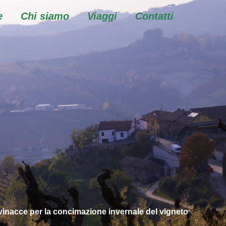
e
Chi siamo
Viaggi
Contatti
vinacce per la concimazione invernale del vigneto