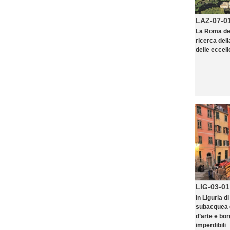
LAZ-07-0
La Roma dei 
ricerca del
delle eccelle
LIG-03-01
In Liguria 
subacquea 
d’arte e borg
imperdibili