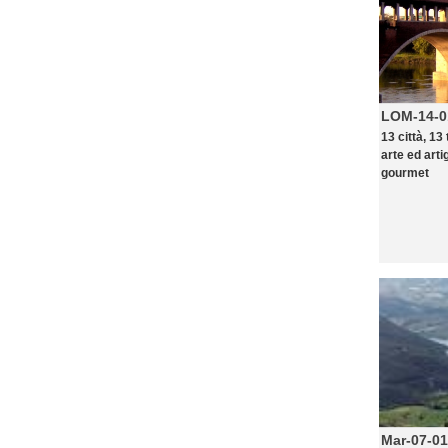
LOM-14-0
13 città, 13
arte ed arti
gourmet
Mar-07-01