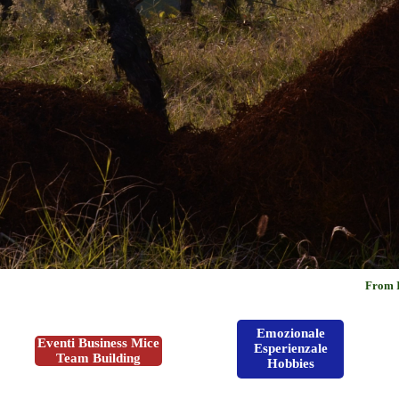
From Italy around the worl
Emozionale
Eventi Business Mice
Esperienzale
Team Building
Hobbies