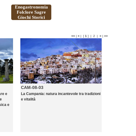
Enogastronomia
Folclore Sagre
Giochi Storici
<<
|
<
|
[
1
] |
2
|
>
|
>>
CAM-08-03
are e
La Campania: natura incantevole tra tradizioni
 e
e vitalità
sica e